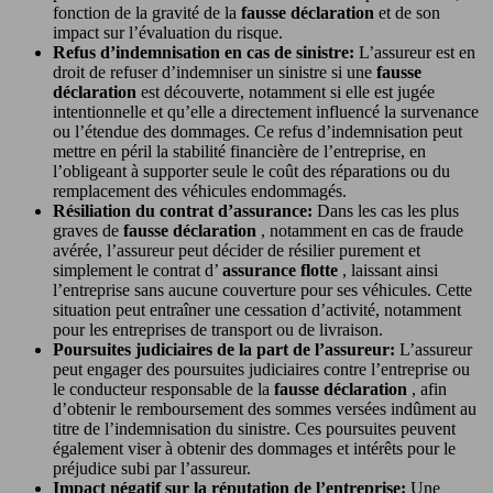
fonction de la gravité de la
fausse déclaration
et de son
impact sur l’évaluation du risque.
Refus d’indemnisation en cas de sinistre:
L’assureur est en
droit de refuser d’indemniser un sinistre si une
fausse
déclaration
est découverte, notamment si elle est jugée
intentionnelle et qu’elle a directement influencé la survenance
ou l’étendue des dommages. Ce refus d’indemnisation peut
mettre en péril la stabilité financière de l’entreprise, en
l’obligeant à supporter seule le coût des réparations ou du
remplacement des véhicules endommagés.
Résiliation du contrat d’assurance:
Dans les cas les plus
graves de
fausse déclaration
, notamment en cas de fraude
avérée, l’assureur peut décider de résilier purement et
simplement le contrat d’
assurance flotte
, laissant ainsi
l’entreprise sans aucune couverture pour ses véhicules. Cette
situation peut entraîner une cessation d’activité, notamment
pour les entreprises de transport ou de livraison.
Poursuites judiciaires de la part de l’assureur:
L’assureur
peut engager des poursuites judiciaires contre l’entreprise ou
le conducteur responsable de la
fausse déclaration
, afin
d’obtenir le remboursement des sommes versées indûment au
titre de l’indemnisation du sinistre. Ces poursuites peuvent
également viser à obtenir des dommages et intérêts pour le
préjudice subi par l’assureur.
Impact négatif sur la réputation de l’entreprise:
Une