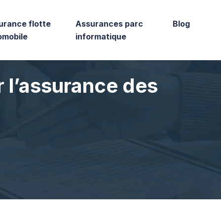
urance flotte
Assurances parc
Blog
omobile
informatique
r l’assurance des