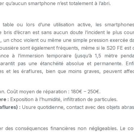
eler qu’aucun smartphone n’est totalement à l’abri.
able ou lors d’une utilisation active, les smartphone
ris d’écran est sans aucun doute l’incident le plus coura
le, un choc violent ou même une simple pression exercée d
oussière sont également fréquents, même si le S20 FE est ce
stance à l’immersion temporaire (jusqu’à 1,5 mètre pend
arantit pas une étanchéité absolue et permanente. Enfi
s et les éraflures, bien que moins graves, peuvent affec
on. Coût moyen de réparation : 180€ – 250€.
ère :
Exposition à l’humidité, infiltration de particules.
flures) :
Usure quotidienne, contact avec des objets abrasi
 des conséquences financières non négligeables. Le co