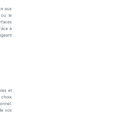
âce aux
 ou le
rfaces
râce à
égeant
les et
 choix
sonnel.
de vos