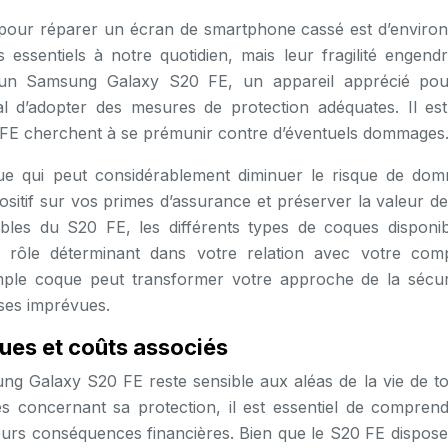
pour réparer un écran de smartphone cassé est d’enviro
 essentiels à notre quotidien, mais leur fragilité engend
z un Samsung Galaxy S20 FE, un appareil apprécié po
cial d’adopter des mesures de protection adéquates. Il es
0 FE cherchent à se prémunir contre d’éventuels dommages
que qui peut considérablement diminuer le risque de do
ositif sur vos primes d’assurance et préserver la valeur de
ibles du S20 FE, les différents types de coques disponib
 rôle déterminant dans votre relation avec votre com
ple coque peut transformer votre approche de la sécur
ses imprévues.
sques et coûts associés
g Galaxy S20 FE reste sensible aux aléas de la vie de to
es concernant sa protection, il est essentiel de comprend
eurs conséquences financières. Bien que le S20 FE dispose