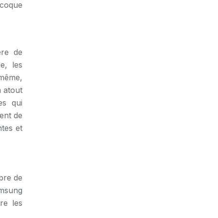
 coque
ère de
e, les
 même,
n atout
es qui
ent de
tes et
bre de
Samsung
re les