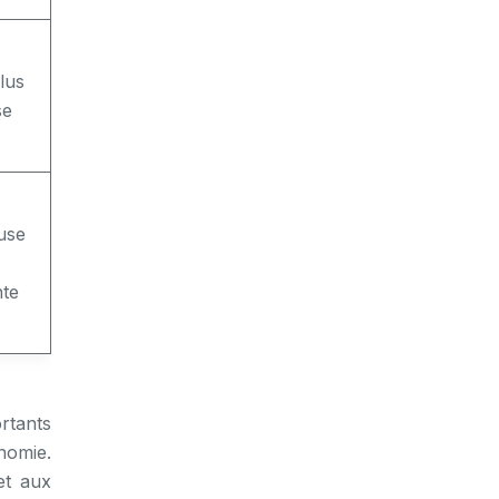
lus
se
use
te
ortants
onomie.
et aux