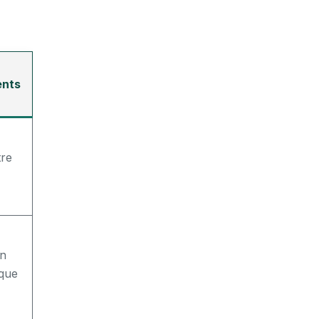
ents
tre
on
que