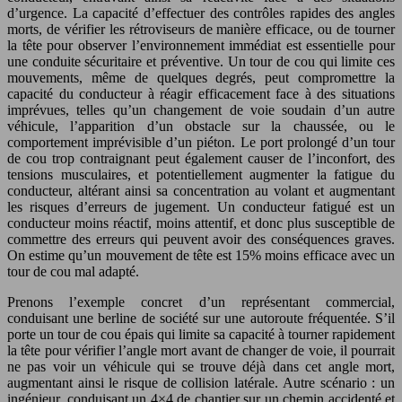
d’urgence. La capacité d’effectuer des contrôles rapides des angles
morts, de vérifier les rétroviseurs de manière efficace, ou de tourner
la tête pour observer l’environnement immédiat est essentielle pour
une conduite sécuritaire et préventive. Un tour de cou qui limite ces
mouvements, même de quelques degrés, peut compromettre la
capacité du conducteur à réagir efficacement face à des situations
imprévues, telles qu’un changement de voie soudain d’un autre
véhicule, l’apparition d’un obstacle sur la chaussée, ou le
comportement imprévisible d’un piéton. Le port prolongé d’un tour
de cou trop contraignant peut également causer de l’inconfort, des
tensions musculaires, et potentiellement augmenter la fatigue du
conducteur, altérant ainsi sa concentration au volant et augmentant
les risques d’erreurs de jugement. Un conducteur fatigué est un
conducteur moins réactif, moins attentif, et donc plus susceptible de
commettre des erreurs qui peuvent avoir des conséquences graves.
On estime qu’un mouvement de tête est 15% moins efficace avec un
tour de cou mal adapté.
Prenons l’exemple concret d’un représentant commercial,
conduisant une berline de société sur une autoroute fréquentée. S’il
porte un tour de cou épais qui limite sa capacité à tourner rapidement
la tête pour vérifier l’angle mort avant de changer de voie, il pourrait
ne pas voir un véhicule qui se trouve déjà dans cet angle mort,
augmentant ainsi le risque de collision latérale. Autre scénario : un
ingénieur, conduisant un 4×4 de chantier sur un chemin accidenté et